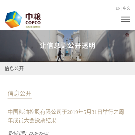
EN
|
中文
T
o
g
g
l
e
n
a
v
i
信息公开
g
a
t
i
o
信息公开
n
中国粮油控股有限公司于2019年5月31日举行之周
年成员大会投票结果
发布时间：2019-06-03