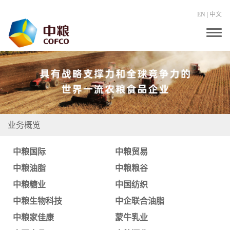
EN
|
中文
T
o
g
g
l
e
n
a
v
i
g
业务概览
a
t
i
中粮国际
中粮贸易
o
n
中粮油脂
中粮粮谷
中粮糖业
中国纺织
中粮生物科技
中企联合油脂
中粮家佳康
蒙牛乳业