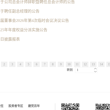
关于公司总会计师辞职暨聘任总会计师的公告
关于聘任副总经理的公告
届董事会2026年第4次临时会议决议公告
025年年度权益分派实施公告
翌日披露报表
2
3
4
5
6
7
8
9
10
11
12
13
14
1
转到
1
责任
投资者专区
建党百年