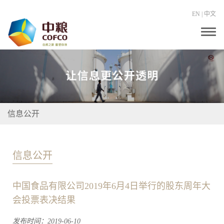
EN
|
中文
T
o
g
g
l
e
n
a
v
i
信息公开
g
a
t
i
o
信息公开
n
中国食品有限公司2019年6月4日举行的股东周年大
会投票表决结果
发布时间：2019-06-10