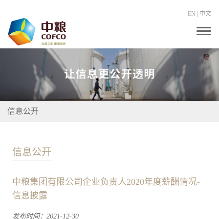
EN
|
中文
T
o
g
g
l
e
n
a
v
i
信息公开
g
a
t
i
o
信息公开
n
中粮集团有限公司企业负责人2020年度薪酬情况-
信息披露
发布时间：2021-12-30