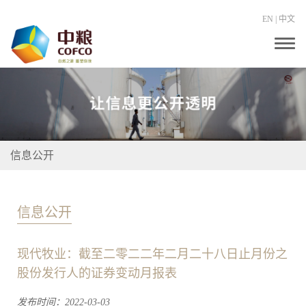
EN
|
中文
T
o
g
g
l
e
n
a
v
i
信息公开
g
a
t
i
o
信息公开
n
现代牧业：截至二零二二年二月二十八日止月份之
股份发行人的证券变动月报表
发布时间：2022-03-03