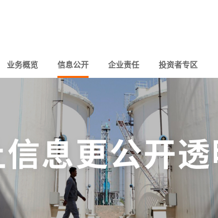
业务概览
信息公开
企业责任
投资者专区