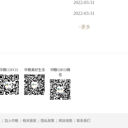
2022-03-31
2022-03-31
>更多
中粮COFCO
中粮美好生活
中粮COFCO微
信
|
|
|
|
|
区
加入中粮
相关链接
隐私政策
网站地图
联系我们