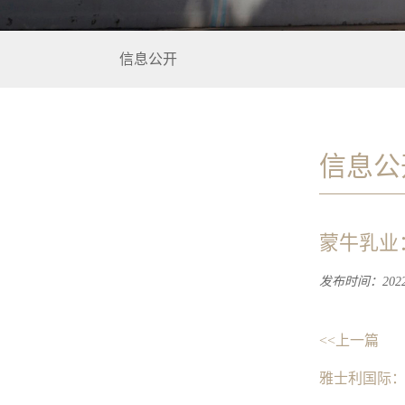
信息公开
信息公
蒙牛乳业
发布时间：2022-
<<上一篇
雅士利国际：