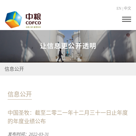
EN
|
中文
T
o
g
g
l
e
n
a
v
i
信息公开
g
a
t
i
o
信息公开
n
中国圣牧：截至二零二一年十二月三十一日止年度
的年度业绩公布
发布时间：2022-03-31