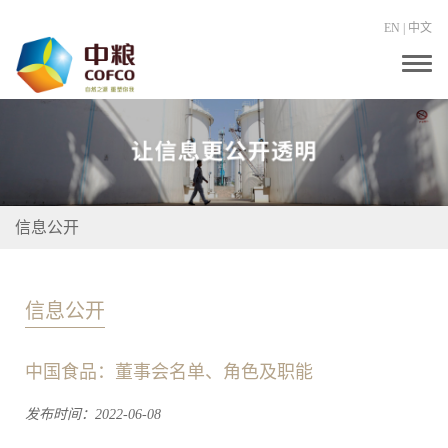
EN
|
中文
T
o
g
g
l
e
n
a
v
i
信息公开
g
a
t
i
o
信息公开
n
中国食品：董事会名单、角色及职能
发布时间：2022-06-08