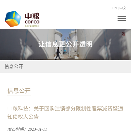
EN
|
中文
T
o
g
g
l
e
n
a
v
i
信息公开
g
a
t
i
o
信息公开
n
中粮科技：关于回购注销部分限制性股票减资暨通
知债权人公告
发布时间：2023-01-11