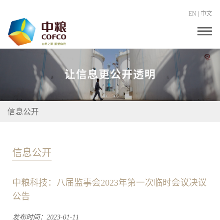
EN
|
中文
T
o
g
g
l
e
n
a
v
i
信息公开
g
a
t
i
o
信息公开
n
中粮科技：八届监事会2023年第一次临时会议决议
公告
发布时间：2023-01-11