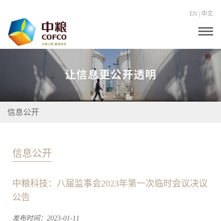
EN
|
中文
T
o
g
g
l
e
n
a
v
i
信息公开
g
a
t
i
o
信息公开
n
中粮科技：八届监事会2023年第一次临时会议决议
公告
发布时间：2023-01-11