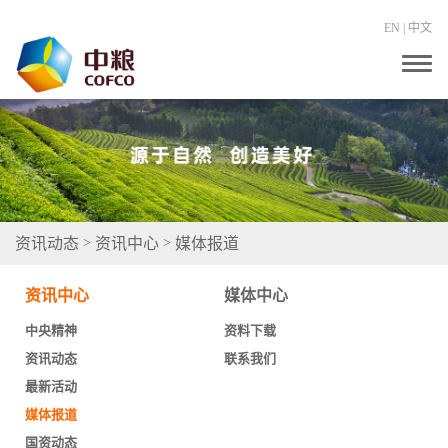
EN
|
中文
T
o
g
g
l
e
n
a
v
i
g
资讯动态
资讯中心
媒体报道
>
>
a
t
i
资讯中心
媒体中心
o
n
中央精神
资料下载
资讯动态
联系我们
最新活动
媒体报道
国资动态