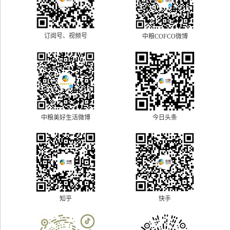
订阅号、视频号
中粮COFCO微博
中粮美好生活微博
今日头条
快手
知乎