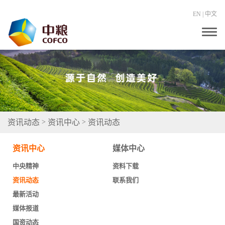
EN
|
中文
T
o
g
g
l
e
n
a
v
i
g
资讯动态
资讯中心
资讯动态
>
>
a
t
i
资讯中心
媒体中心
o
n
中央精神
资料下载
资讯动态
联系我们
最新活动
媒体报道
国资动态