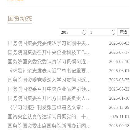
国资动态
筛选
2017
1
国务院国资委党委传达学习贯彻中央政治局会议精神和习近平总书记近期重要讲话精神
2026-08-03
国务院国资委召开中央企业科技工作者代表座谈会 深入学习贯彻习近平总书记重要讲话精神 在推进高水平科技自立自强中冲锋在前担当主力
2026-07-17
国务院国资委党委认真学习贯彻习近平总书记在庆祝中国共产党成立105周年大会上的重要讲话精神 坚定信心接续奋斗 为强国建设民族复兴伟业贡献国资央企更大力量
2026-07-10
《求是》杂志发表习近平总书记重要文章《前瞻布局和发展未来产业》
2026-06-01
国务院国资委党委深入学习贯彻习近平总书记关于“十五五”规划的重要论述精神 研究审议《中央企业“十五五”发展规划纲要》
2026-05-25
国务院国资委召开中央企业品牌引领行动总结暨品牌价值提升行动部署会
2026-05-22
国务院国资委召开地方国资委负责人会议 聚焦主责主业立足实体经济 坚定不移做强做优做大国有企业和国有资本
2026-01-16
《学习时报》刊发张玉卓署名文章：坚定不移做强做优做大国有企业和国有资本
2025-12-29
国资央企认真传达学习贯彻党的二十届四中全会精神 坚定不移做强做优做大国有企业和国有资本 为基本实现社会主义现代化贡献更大力量
2025-11-01
国务院国资委出席国务院新闻办新闻发布会 介绍砥砺奋进“十四五”中央企业高质量发展情况并答记者问
2025-09-18