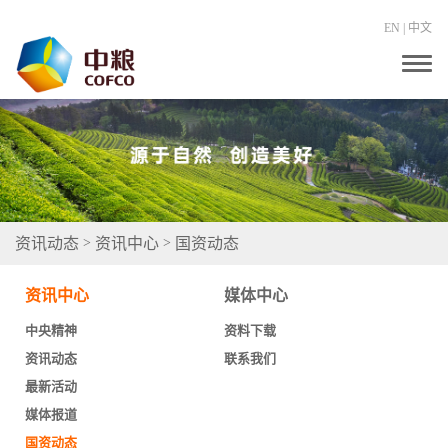
EN
|
中文
T
o
g
g
l
e
n
a
v
i
g
资讯动态
资讯中心
国资动态
>
>
a
t
i
资讯中心
媒体中心
o
n
中央精神
资料下载
资讯动态
联系我们
最新活动
媒体报道
国资动态