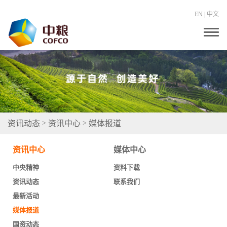
EN
|
中文
T
o
g
g
l
e
n
a
v
i
g
资讯动态
资讯中心
媒体报道
>
>
a
t
i
资讯中心
媒体中心
o
n
中央精神
资料下载
资讯动态
联系我们
最新活动
媒体报道
国资动态