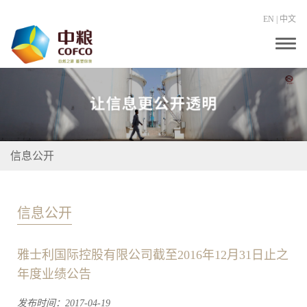
EN
|
中文
T
o
g
g
l
e
n
a
v
i
信息公开
g
a
t
i
o
信息公开
n
雅士利国际控股有限公司截至2016年12月31日止之
年度业绩公告
发布时间：2017-04-19