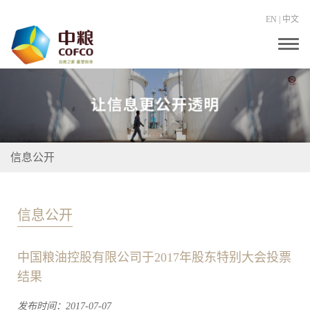
EN
|
中文
T
o
g
g
l
e
n
a
v
i
信息公开
g
a
t
i
o
信息公开
n
中国粮油控股有限公司于2017年股东特别大会投票
结果
发布时间：2017-07-07