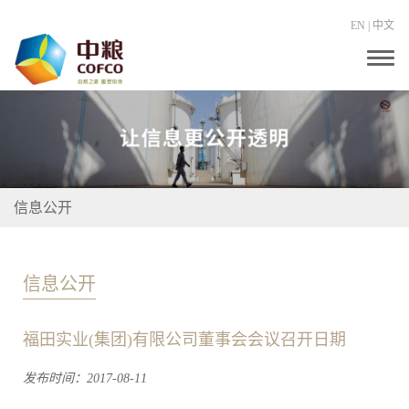
EN
|
中文
T
o
g
g
l
e
n
a
v
i
信息公开
g
a
t
i
o
信息公开
n
福田实业(集团)有限公司董事会会议召开日期
发布时间：2017-08-11