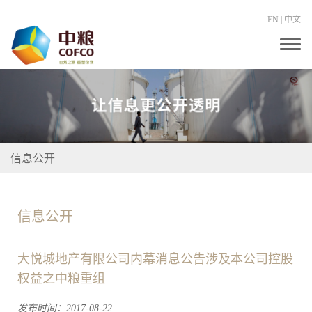
EN
|
中文
T
o
g
g
l
e
n
a
v
i
信息公开
g
a
t
i
o
信息公开
n
大悦城地产有限公司内幕消息公告涉及本公司控股
权益之中粮重组
发布时间：2017-08-22