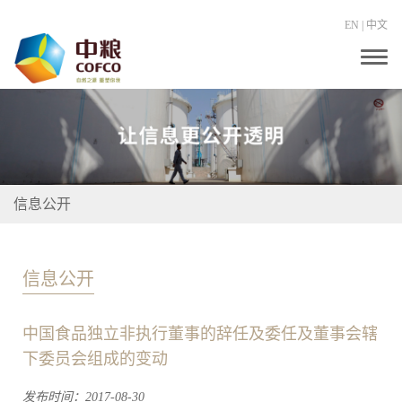
EN
|
中文
T
o
g
g
l
e
n
a
v
i
信息公开
g
a
t
i
o
信息公开
n
中国食品独立非执行董事的辞任及委任及董事会辖
下委员会组成的变动
发布时间：2017-08-30