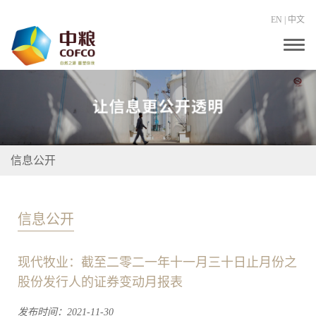
EN
|
中文
T
o
g
g
l
e
n
a
v
i
信息公开
g
a
t
i
o
信息公开
n
现代牧业：截至二零二一年十一月三十日止月份之
股份发行人的证券变动月报表
发布时间：2021-11-30