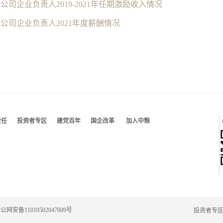
公司企业负责人2019-2021年任期激励收入情况
公司企业负责人2021年度薪酬情况
责任
投资者专区
建党百年
国企改革
加入中粮
公网安备11010502047609号
投资者专