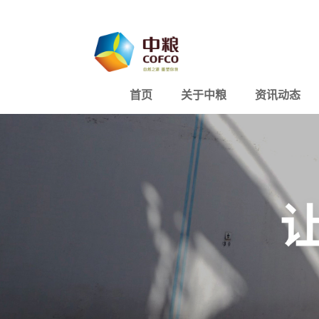
首页
关于中粮
资讯动态