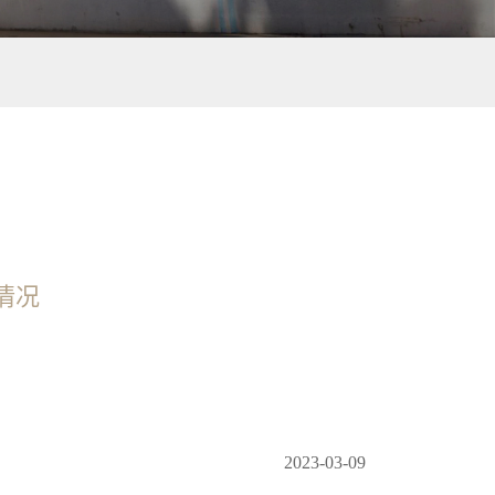
情况
2023-03-09