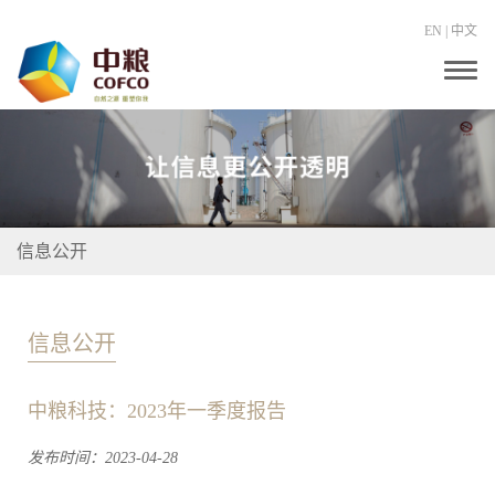
EN
|
中文
T
o
g
g
l
e
n
a
v
i
信息公开
g
a
t
i
o
信息公开
n
中粮科技：2023年一季度报告
发布时间：2023-04-28