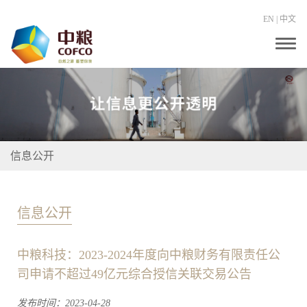
EN
|
中文
T
o
g
g
l
e
n
a
v
i
信息公开
g
a
t
i
o
信息公开
n
中粮科技：2023-2024年度向中粮财务有限责任公
司申请不超过49亿元综合授信关联交易公告
发布时间：2023-04-28