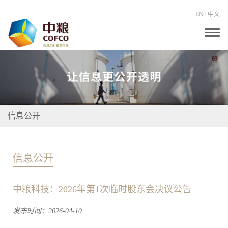
EN
|
中文
T
o
g
g
l
e
n
a
v
i
信息公开
g
a
t
i
o
信息公开
n
中粮科技：2026年第1次临时股东会决议公告
发布时间：2026-04-10