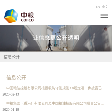
EN
|
中文
T
o
g
g
l
e
n
a
v
i
信息公开
g
a
t
i
o
信息公开
n
中国粮油控股有限公司根据收购守则规则3.8规定进一步披露已发行有关证券数目的最新资料
2020-02-13
中粮集团（香港）有限公司及中国粮油控股有限公司联合公告——有关私有化项目每月更新资料
2020-01-19