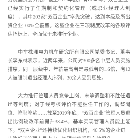
已经实行了任期制和契约化管理（或职业经理人制
度），其中203家“双百企业”率先突破，达到本级及所出
资企业100%全覆盖。这些企业在三项制度改革的各项评
估指标上，全面优于未推行企业。
中车株洲电力机车研究所有限公司党委书记、董事
长李东林表示，近两年来，公司对300多名中层人员实施
排序，同一层级中，年薪最高者是最低者的1.6倍，有12
人被强制退出经理人序列，30余人受到惩处。
大力推行管理人员竞争上岗、末等调整和不胜任退
出等制度；对于经考核评价不能胜任工作的，调整岗
位、降职降薪……截至2019年底，“双百企业”管理人员退
出比例较改革前提升38.4%，基本实现管理人员能上能
下。“双百企业”还持续优化组织机构，46.5%的企业进一