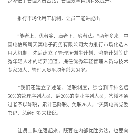
步降低了管理人员占比，管理效率得到有效提升。
推行市场化用工机制，让员工能进能出
“能者上、优者奖、庸者下、劣者汰。”两年多来，中
国电信所属天翼电子商务有限公司大力推行市场化选人
用人机制，先后建立了管理培训生计划、鸿鹄计划等优
秀年轻人才的培养通道，提任优秀年轻管理人员与技术
专家38人，管理人员平均年龄为34岁。
“我们还建立了述能、述职制度，综合测评排名后
50%的管理序列人员、后20%的专业序列人员，答辩不通
过者予以降职，累计已降职、免职26人。”天翼电商党委
书记、总经理罗来峰说。
让员工队伍强起来，既要在内部优胜劣汰，也要向