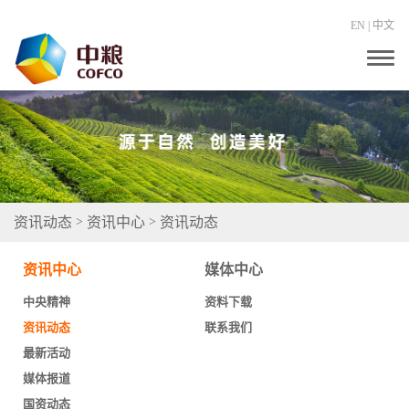
EN
|
中文
T
o
g
g
l
e
n
a
v
i
g
资讯动态
资讯中心
资讯动态
>
>
a
t
i
资讯中心
媒体中心
o
n
中央精神
资料下载
资讯动态
联系我们
最新活动
媒体报道
国资动态