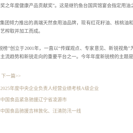
奖之年度健康产品贡献奖”。这是继钓鱼台国宾馆宴会指定用油之
粮集团倾力推出的高端天然食用油品牌，现有红花籽油、核桃油
工艺榨取并加工而成。
锐榜”创立于2001年，一直以“传媒观点、专家意见、新锐视角
主流趋势和新锐走向的重要平台之一。今年年度新锐榜的主题是
下一篇>>
2025年度中央企业负责人经营业绩考核A级企业
下中国食品紧急驰援辽宁省凌源市
下中国食品驰援吉林敦化、汪清防汛一线