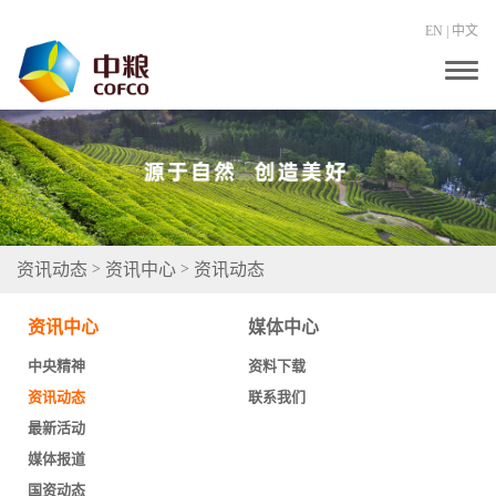
EN
|
中文
T
o
g
g
l
e
n
a
v
i
g
资讯动态
资讯中心
资讯动态
>
>
a
t
i
资讯中心
媒体中心
o
n
中央精神
资料下载
资讯动态
联系我们
最新活动
媒体报道
国资动态