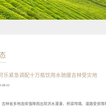
态
可乐紧急调配十万瓶饮用水驰援吉林受灾地
08-01
，吉林省多地连续强降雨出现洪水漫灌、桥梁垮塌、道路受损等