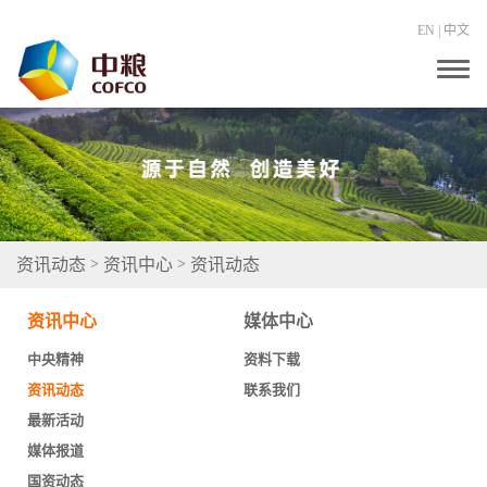
EN
|
中文
T
o
g
g
l
e
n
a
v
i
g
资讯动态
资讯中心
资讯动态
>
>
a
t
i
资讯中心
媒体中心
o
n
中央精神
资料下载
资讯动态
联系我们
最新活动
媒体报道
国资动态