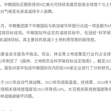
s）指出，中粮国际近期获得的6亿美元可持续发展贷款是全球首个
应对气候变化承诺减排令人鼓舞。
年12月，中粮集团旗下中粮国际与新加坡华侨银行达成一项金额
排目标挂钩。中粮国际所设定的减排目标中，包括经“科学碳目标倡
相关减排目标，其主要目的是减少土地利用导致的碳排放。
然基金会在报告中指出，农业、林业等土地密集型行业约占全球温
022年制定了《森林、土地和农业科学碳目标设定指南》。截至202
。报告对其中包括中粮国际在内的前100家企业进行了分析研究
于2022年启动气候战略，2023年完成碳盘查。经核算，202
链相关碳排放强度较2021年降低14%，大豆相关碳排放强度降
毁林或植被破坏问题。