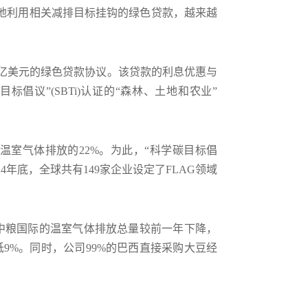
与土地利用相关减排目标挂钩的绿色贷款，越来越
为6亿美元的绿色贷款协议。该贷款的利息优惠与
议”(SBTi)认证的“森林、土地和农业”
室气体排放的22%。为此，“科学碳目标倡
4年底，全球共有149家企业设定了FLAG领域
。
4年中粮国际的温室气体排放总量较前一年下降，
低9%。同时，公司99%的巴西直接采购大豆经