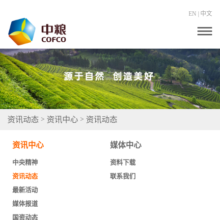
EN
|
中文
T
o
g
g
l
e
n
a
v
i
g
资讯动态
资讯中心
资讯动态
>
>
a
t
i
资讯中心
媒体中心
o
n
中央精神
资料下载
资讯动态
联系我们
最新活动
媒体报道
国资动态