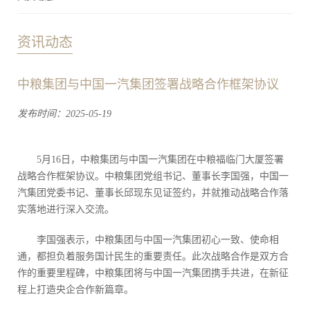
资讯动态
中粮集团与中国一汽集团签署战略合作框架协议
发布时间：2025-05-19
5月16日，中粮集团与中国一汽集团在中粮福临门大厦签署
战略合作框架协议。中粮集团党组书记、董事长李国强，中国一
汽集团党委书记、董事长邱现东见证签约，并就推动战略合作落
实落地进行深入交流。
李国强表示，中粮集团与中国一汽集团初心一致、使命相
通，都担负着服务国计民生的重要责任。此次战略合作是双方合
作的重要里程碑，中粮集团将与中国一汽集团携手共进，在新征
程上打造央企合作新篇章。