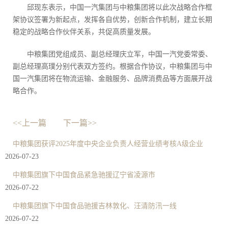
邱现东表示，中国一汽集团与中粮集团将以此次战略合作框
架协议签署为新起点，发挥各自优势，创新合作机制，建立长期
稳定的战略合作伙伴关系，共促高质量发展。
中粮集团党组成员、副总经理庆立军，中国一汽党委常委、
副总经理高璞分别代表双方签约。根据合作协议，中粮集团与中
国一汽集团将在物流运输、金融服务、品牌消费品等方面展开战
略合作。
<<上一篇
下一篇>>
中粮集团获评2025年度中央企业负责人经营业绩考核A级企业
2026-07-23
中粮集团旗下中国食品紧急驰援辽宁省凌源市
2026-07-22
中粮集团旗下中国食品驰援吉林敦化、汪清防汛一线
2026-07-22