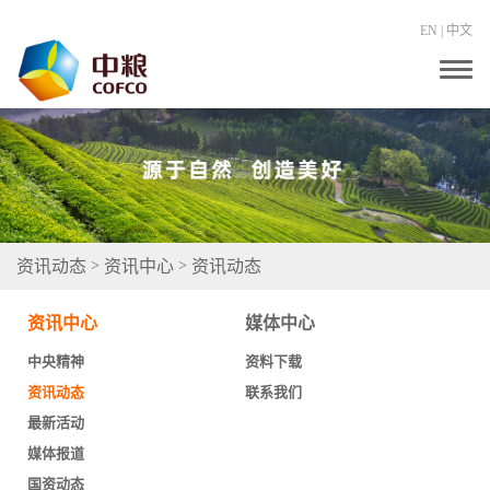
EN
|
中文
T
o
g
g
l
e
n
a
v
i
g
资讯动态
资讯中心
资讯动态
>
>
a
t
i
资讯中心
媒体中心
o
n
中央精神
资料下载
资讯动态
联系我们
最新活动
媒体报道
国资动态