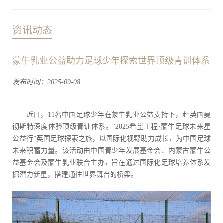
资讯动态
蒙牛乳业公益助力足球少年探索世界顶级青训体系
发布时间：2025-09-08
近日，11名中国足球少年在蒙牛乳业公益支持下，赴英国曼
彻斯特深度体验顶级青训体系。“2025希望工程·蒙牛足球未来星
公益行”英国足球探索之旅，以国际化视野助力成长，为中国足球
未来积蓄力量。该活动由中国青少年发展基金会、内蒙古蒙牛公
益基金会及蒙牛乳业联合主办，旨在通过国际化足球培养体系发
掘潜力新星，搭建通往世界舞台的桥梁。