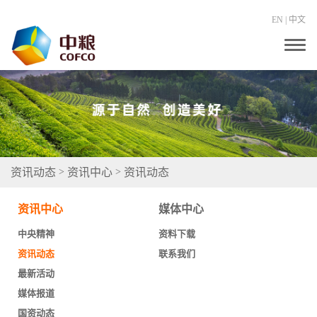
EN
|
中文
T
o
g
g
l
e
n
a
v
i
g
资讯动态
资讯中心
资讯动态
>
>
a
t
i
资讯中心
媒体中心
o
n
中央精神
资料下载
资讯动态
联系我们
最新活动
媒体报道
国资动态