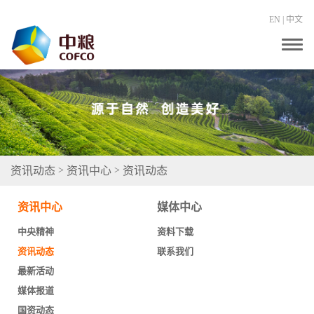
EN
|
中文
T
o
g
g
l
e
n
a
v
i
g
资讯动态
资讯中心
资讯动态
>
>
a
t
i
资讯中心
媒体中心
o
n
中央精神
资料下载
资讯动态
联系我们
最新活动
媒体报道
国资动态