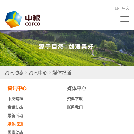
EN
|
中文
T
o
g
g
l
e
n
a
v
i
g
资讯动态
资讯中心
媒体报道
>
>
a
t
i
资讯中心
媒体中心
o
n
中央精神
资料下载
资讯动态
联系我们
最新活动
媒体报道
国资动态