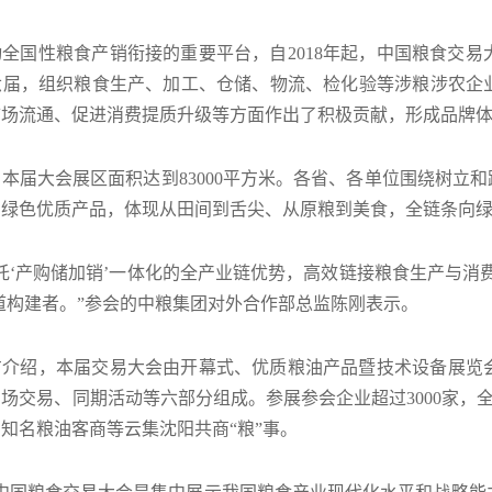
全国性粮食产销衔接的重要平台，自2018年起，中国粮食交
六届，组织粮食生产、加工、仓储、物流、检化验等涉粮涉农企
市场流通、促进消费提质升级等方面作出了积极贡献，形成品牌
本届大会展区面积达到83000平方米。各省、各单位围绕树立
、绿色优质产品，体现从田间到舌尖、从原粮到美食，全链条向
托‘产购储加销’一体化的全产业链优势，高效链接粮食生产与消
道构建者。”参会的中粮集团对外合作部总监陈刚表示。
方介绍，本届交易大会由开幕式、优质粮油产品暨技术设备展览
场交易、同期活动等六部分组成。参展参会企业超过3000家，全
知名粮油客商等云集沈阳共商“粮”事。