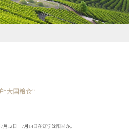
“大国粮仓”
月12日—7月14日在辽宁沈阳举办。