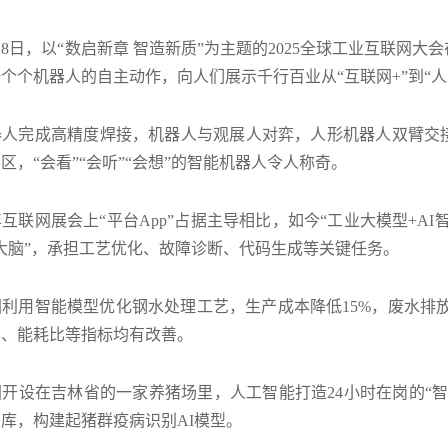
至8日，以“数启新章 智造新质”为主题的2025全球工业互联网
个个机器人的自主动作，向人们展示千行百业从“互联网+”到“人
人完成高精度焊接，机器人与观展人对弈，人形机器人双臂交接
区，“会看”“会听”“会想”的智能机器人令人称奇。
互联网展会上“平台App”占据主导相比，如今“工业大模型+AI
大脑”，承担工艺优化、故障诊断、代码生成等关键任务。
利用智能模型优化钢水处理工艺，生产成本降低15%，废水排放
率、能耗比等指标均有改善。
开设在吉林省的一家养猪场里，人工智能打造24小时在岗的“
库，构建起猪群疫病识别AI模型。