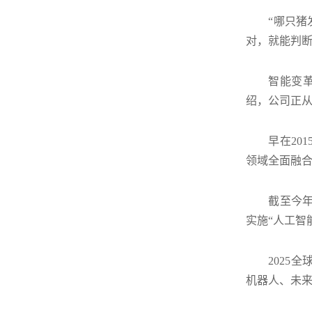
“哪只
对，就能判
智能变
绍，公司正从
早在20
领域全面融合
截至今年
实施“人工智
2025
机器人、未