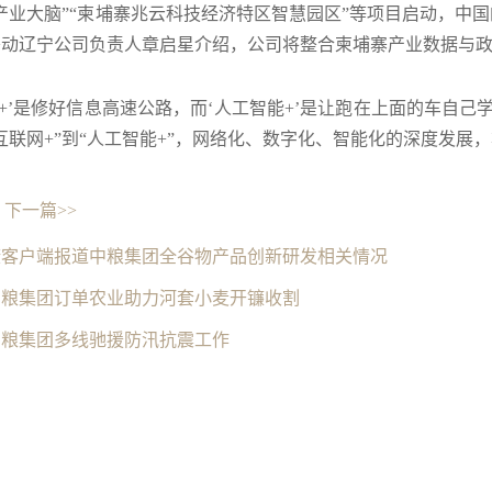
产业大脑”“柬埔寨兆云科技经济特区智慧园区”等项目启动，中
移动辽宁公司负责人章启星介绍，公司将整合柬埔寨产业数据与
网+’是修好信息高速公路，而‘人工智能+’是让跑在上面的车自
互联网+”到“人工智能+”，网络化、数字化、智能化的深度发展
下一篇>>
康客户端报道中粮集团全谷物产品创新研发相关情况
中粮集团订单农业助力河套小麦开镰收割
中粮集团多线驰援防汛抗震工作