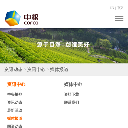
EN
|
中文
T
o
g
g
l
e
n
a
v
i
g
资讯动态
资讯中心
媒体报道
>
>
a
t
i
资讯中心
媒体中心
o
n
中央精神
资料下载
资讯动态
联系我们
最新活动
媒体报道
国资动态