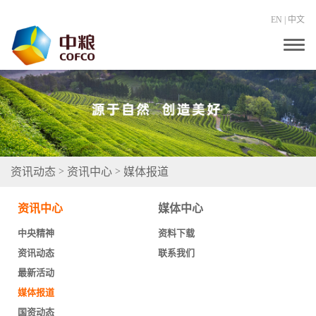
EN
|
中文
T
o
g
g
l
e
n
a
v
i
g
资讯动态
资讯中心
媒体报道
>
>
a
t
i
资讯中心
媒体中心
o
n
中央精神
资料下载
资讯动态
联系我们
最新活动
媒体报道
国资动态