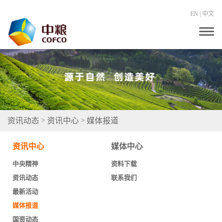
EN
|
中文
T
o
g
g
l
e
n
a
v
i
g
资讯动态
资讯中心
媒体报道
>
>
a
t
i
资讯中心
媒体中心
o
n
中央精神
资料下载
资讯动态
联系我们
最新活动
媒体报道
国资动态