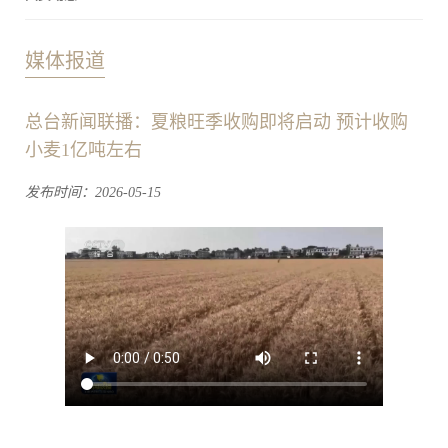
媒体报道
总台新闻联播：夏粮旺季收购即将启动 预计收购
小麦1亿吨左右
发布时间：2026-05-15