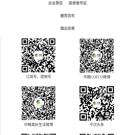
企业责任
投资者专区
建党百年
国企改革
订阅号、视频号
中粮COFCO微博
中粮美好生活微博
今日头条