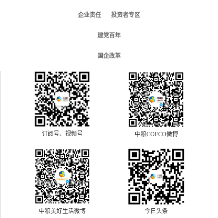
企业责任
投资者专区
建党百年
国企改革
订阅号、视频号
中粮COFCO微博
中粮美好生活微博
今日头条