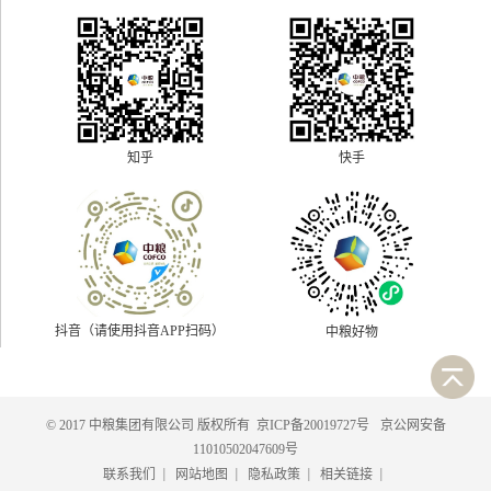
快手
知乎
抖音（请使用抖音APP扫码）
中粮好物
© 2017 中粮集团有限公司 版权所有
京ICP备20019727号
京公网安备
11010502047609号
|
|
|
|
联系我们
网站地图
隐私政策
相关链接