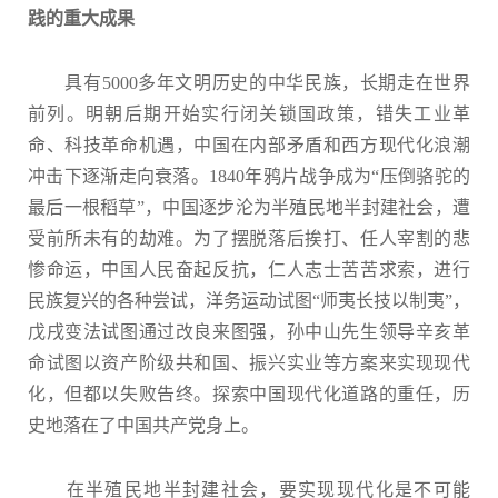
践的重大成果
具有5000多年文明历史的中华民族，长期走在世界
前列。明朝后期开始实行闭关锁国政策，错失工业革
命、科技革命机遇，中国在内部矛盾和西方现代化浪潮
冲击下逐渐走向衰落。1840年鸦片战争成为“压倒骆驼的
最后一根稻草”，中国逐步沦为半殖民地半封建社会，遭
受前所未有的劫难。为了摆脱落后挨打、任人宰割的悲
惨命运，中国人民奋起反抗，仁人志士苦苦求索，进行
民族复兴的各种尝试，洋务运动试图“师夷长技以制夷”，
戊戌变法试图通过改良来图强，孙中山先生领导辛亥革
命试图以资产阶级共和国、振兴实业等方案来实现现代
化，但都以失败告终。探索中国现代化道路的重任，历
史地落在了中国共产党身上。
在半殖民地半封建社会，要实现现代化是不可能