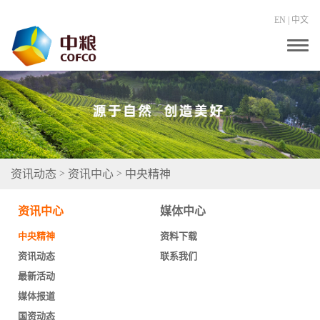
EN
|
中文
T
o
g
g
l
e
n
a
v
i
g
资讯动态
资讯中心
中央精神
>
>
a
t
i
资讯中心
媒体中心
o
n
中央精神
资料下载
资讯动态
联系我们
最新活动
媒体报道
国资动态