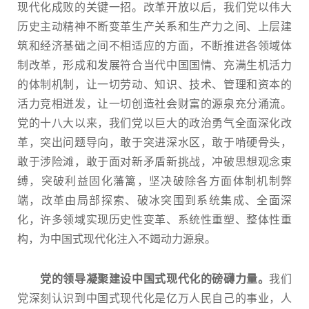
现代化成败的关键一招。改革开放以后，我们党以伟大
历史主动精神不断变革生产关系和生产力之间、上层建
筑和经济基础之间不相适应的方面，不断推进各领域体
制改革，形成和发展符合当代中国国情、充满生机活力
的体制机制，让一切劳动、知识、技术、管理和资本的
活力竞相迸发，让一切创造社会财富的源泉充分涌流。
党的十八大以来，我们党以巨大的政治勇气全面深化改
革，突出问题导向，敢于突进深水区，敢于啃硬骨头，
敢于涉险滩，敢于面对新矛盾新挑战，冲破思想观念束
缚，突破利益固化藩篱，坚决破除各方面体制机制弊
端，改革由局部探索、破冰突围到系统集成、全面深
化，许多领域实现历史性变革、系统性重塑、整体性重
构，为中国式现代化注入不竭动力源泉。
党的领导凝聚建设中国式现代化的磅礴力量。
我们
党深刻认识到中国式现代化是亿万人民自己的事业，人