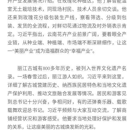
卉产业发展情况介绍。在玫瑰花种植区，他了解智能温
室无土栽培技术，同现场村民、技术人员亲切交谈。他
还来到玫瑰花分级包装生产线，察看筛选、分级到包
装、发货的全流程，对鲜切花通过物流及时外销表示肯
定。习近平指出，云南花卉产业前景广阔，要着眼全产
业链，从种业端、种植端、市场端不断深耕细作，让这
一“美丽产业”成为造福群众的“幸福产业”。
丽江古城有800多年历史，被列入世界文化遗产名
录。一场春雪过后，丽江游人如织。习近平来到这里，
详细了解古城营建历史、纳西族民居特色和当地文化遗
产保护利用、推动文旅融合发展等情况。居民和游客见
到总书记十分兴奋，争相问好，有的还弹奏乐器、载歌
载舞欢迎总书记。习近平频频与大家互动交流，了解商
铺经营状况和游客感受。他要求当地处理好保护和发展
的关系，让这座美丽的古城焕发新的光彩。