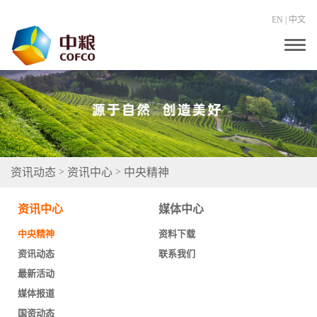
EN
|
中文
T
o
g
g
l
e
n
a
v
i
g
资讯动态
资讯中心
中央精神
>
>
a
t
i
资讯中心
媒体中心
o
n
中央精神
资料下载
资讯动态
联系我们
最新活动
媒体报道
国资动态